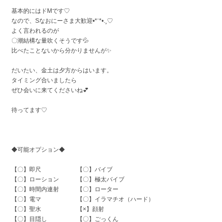
基本的にはドMです♡
なので、Sなおにーさま大歓迎•*¨*•.¸♡
よく言われるのが
〇潮結構な量吹くそうです💦
比べたことないから分かりませんが✨
だいたい、金土は夕方からはいます。
タイミング合いましたら
ぜひ会いに来てくださいね💕︎
待ってます♡
◆可能オプション◆
【〇】即尺 【〇】バイブ
【〇】ローション 【〇】極太バイブ
【〇】時間内連射 【〇】ローター
【〇】電マ 【〇】イラマチオ（ハード）
【〇】聖水 【×】顔射
【〇】目隠し 【〇】ごっくん