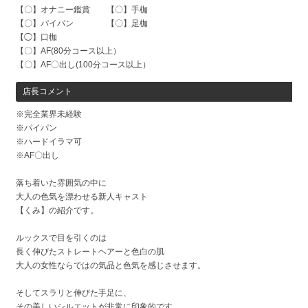
【〇】オナニー鑑賞 【〇】手枷
【〇】パイパン 【〇】足枷
【◯】口枷
【〇】AF(80分コース以上）
【〇】AF〇出し(100分コース以上）
店長コメント
※完全業界未経験
※パイパン
※ハードイラマ可
※AF〇出し
落ち着いた雰囲気の中に
大人の色気を漂わせる新人キャスト
【くみ】の紹介です。
ルックスで目を引くのは
長く伸びたストレートヘアーと色白の肌
大人の女性ならではの気品と色気を感じさせます。
そしてスラリと伸びた手足に、
その美しいシルエットが非常に印象的です。