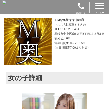
電話する
メニュー
ドMな奥様 すすきの店
ヘルス / 北海道すすきの
TEL:011-520-5484
札幌市中央区南6条西5丁目13-2 第1旭
観光ビル6F
営業時間9:00～23：59
(土日祝限定7:00より営業)
女の子詳細